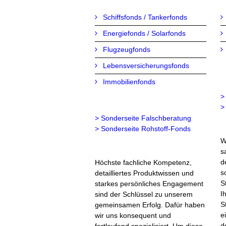
Schiffsfonds / Tankerfonds
Energiefonds / Solarfonds
Flugzeugfonds
Lebensversicherungsfonds
Immobilienfonds
>
>
> Sonderseite Falschberatung
> Sonderseite Rohstoff-Fonds
W
s
d
Höchste fachliche Kompetenz,
s
detailliertes Produktwissen und
S
starkes persönliches Engagement
I
sind der Schlüssel zu unserem
S
gemeinsamen Erfolg. Dafür haben
e
wir uns konsequent und
d
fortlaufend spezialisiert. Um diese