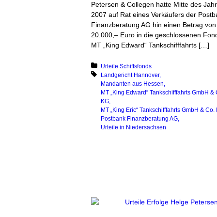
Petersen & Collegen hatte Mitte des Jah
2007 auf Rat eines Verkäufers der Postb
Finanzberatung AG hin einen Betrag von
20.000,– Euro in die geschlossenen Fon
MT „King Edward“ Tankschifffahrts […]
Posted in:
Urteile Schiffsfonds
Tagged with:
Landgericht Hannover
Mandanten aus Hessen
MT „King Edward“ Tankschifffahrts GmbH & 
KG
MT „King Eric“ Tankschifffahrts GmbH & Co.
Postbank Finanzberatung AG
Urteile in Niedersachsen