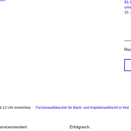
ssen
91.
uns
10.
Rüc
9-12 Uhr erreichbar.
Fachanwaltskanzlei für Bank- und Kapitalmarktrecht in Kiel
erviceorientiert.
Erfolgreich.