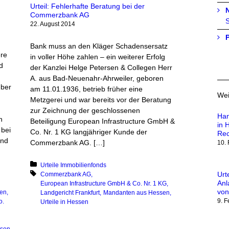
Urteil: Fehlerhafte Beratung bei der
Commerzbank AG
S
22. August 2014
Bank muss an den Kläger Schadensersatz
ere
in voller Höhe zahlen – ein weiterer Erfolg
d
der Kanzlei Helge Petersen & Collegen Herr
A. aus Bad-Neuenahr-Ahrweiler, geboren
über
am 11.01.1936, betrieb früher eine
Wei
Metzgerei und war bereits vor der Beratung
zur Zeichnung der geschlossenen
Han
h
Beteiligung European Infrastructure GmbH &
in 
 bei
Co. Nr. 1 KG langjähriger Kunde der
Rec
und
Commerzbank AG. […]
10.
Posted in:
Urteile Immobilienfonds
Urt
Tagged with:
Commerzbank AG
Anl
European Infrastructure GmbH & Co. Nr. 1 KG
von
en
Landgericht Frankfurt
Mandanten aus Hessen
9. 
o.
Urteile in Hessen