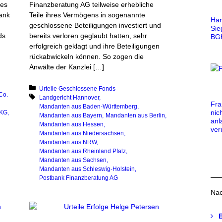
res
Finanzberatung AG teilweise erhebliche
ank
Teile ihres Vermögens in sogenannte
Har
geschlossene Beteiligungen investiert und
Sie
ds
bereits verloren geglaubt hatten, sehr
BG
erfolgreich geklagt und ihre Beteiligungen
rückabwickeln können. So zogen die
Anwälte der Kanzlei […]
Posted in:
Urteile Geschlossene Fonds
Co.
Tagged with:
Landgericht Hannover
Fra
Mandanten aus Baden-Württemberg
nic
 KG
Mandanten aus Bayern
Mandanten aus Berlin
anl
Mandanten aus Hessen
veru
Mandanten aus Niedersachsen
Mandanten aus NRW
Mandanten aus Rheinland Pfalz
Mandanten aus Sachsen
Mandanten aus Schleswig-Holstein
Postbank Finanzberatung AG
Nac
E