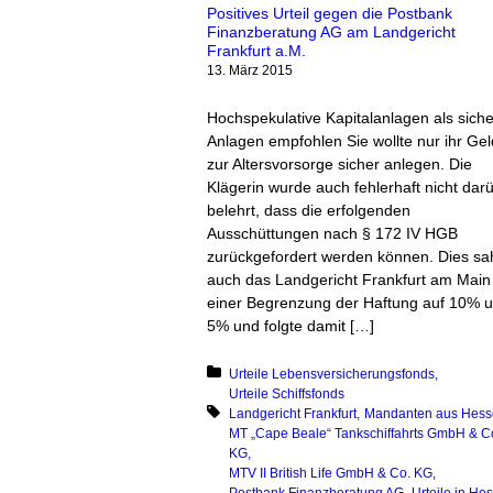
Positives Urteil gegen die Postbank
Finanzberatung AG am Landgericht
Frankfurt a.M.
13. März 2015
Hochspekulative Kapitalanlagen als sich
Anlagen empfohlen Sie wollte nur ihr Gel
zur Altersvorsorge sicher anlegen. Die
Klägerin wurde auch fehlerhaft nicht dar
belehrt, dass die erfolgenden
Ausschüttungen nach § 172 IV HGB
zurückgefordert werden können. Dies sa
auch das Landgericht Frankfurt am Main
einer Begrenzung der Haftung auf 10% 
5% und folgte damit […]
Posted in:
Urteile Lebensversicherungsfonds
Urteile Schiffsfonds
Tagged with:
Landgericht Frankfurt
Mandanten aus Hess
MT „Cape Beale“ Tankschiffahrts GmbH & C
KG
MTV II British Life GmbH & Co. KG