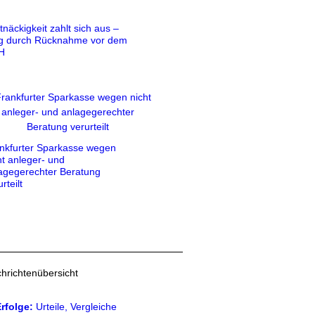
tnäckigkeit zahlt sich aus –
g durch Rücknahme vor dem
H
nkfurter Sparkasse wegen
ht anleger- und
agegerechter Beratung
rteilt
hrichtenübersicht
rfolge:
Urteile, Vergleiche