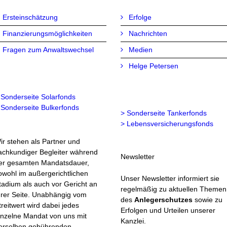
Ersteinschätzung
Erfolge
Finanzierungsmöglichkeiten
Nachrichten
Fragen zum Anwaltswechsel
Medien
Helge Petersen
 Sonderseite Solarfonds
 Sonderseite Bulkerfonds
> Sonderseite Tankerfonds
> Lebensversicherungsfonds
ir stehen als Partner und
achkundiger Begleiter während
Newsletter
er gesamten Mandatsdauer,
owohl im außergerichtlichen
Unser Newsletter informiert sie
tadium als auch vor Gericht an
regelmäßig zu aktuellen Themen
hrer Seite. Unabhängig vom
des
Anlegerschutzes
sowie zu
treitwert wird dabei jedes
Erfolgen und Urteilen unserer
inzelne Mandat von uns mit
Kanzlei.
erselben gebührenden