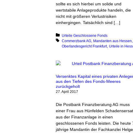
sollte es sich hierbei um solide und
wertstabile Anlageprodukte handeln, die
nicht mit größeren Verlustrisiken
einhergingen. Tatsächlich sind […]
Posted in:
Urteile Geschlossene Fonds
Tagged with:
Commerzbank AG
Mandanten aus Hessen
Oberlandesgericht Frankfurt
Urteile in Hes
Versenktes Kapital eines privaten Anlege
aus den Tiefen des Fonds-Meeres
zurückgeholt
27. April 2017
Die Postbank Finanzberatung AG muss
einer Frau aus Hünfelden Schadensersa
aus der Finanzanlage in einen
geschlossenen Fonds leisten. Die heute 
jährige Mandantin der Fachkanzlei Helge