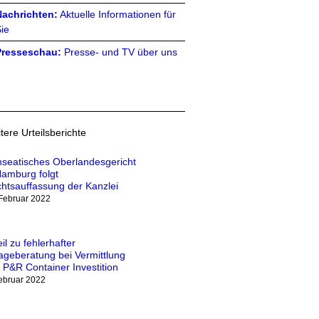
Nachrichten:
Aktuelle Informationen für
ie
Presseschau:
Presse- und TV über uns
tere Urteilsberichte
seatisches Oberlandesgericht
Hamburg folgt
htsauffassung der Kanzlei
 Februar 2022
eil zu fehlerhafter
ageberatung bei Vermittlung
 P&R Container Investition
Februar 2022