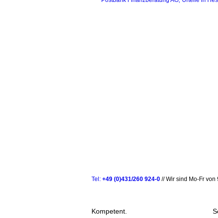
Postbank Finanzberatung AG
Urteile in He
Tel:
+49 (0)431/260 924-0
// Wir sind Mo-Fr von 
Kompetent.
S