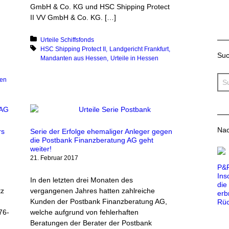
GmbH & Co. KG und HSC Shipping Protect
II VV GmbH & Co. KG. […]
Posted in:
Urteile Schiffsfonds
Tagged with:
HSC Shipping Protect II
Landgericht Frankfurt
Su
Mandanten aus Hessen
Urteile in Hessen
sen
Nac
rs
Serie der Erfolge ehemaliger Anleger gegen
die Postbank Finanzberatung AG geht
weiter!
21. Februar 2017
P&R
Ins
In den letzten drei Monaten des
die
tz
vergangenen Jahres hatten zahlreiche
erb
Kunden der Postbank Finanzberatung AG,
Rüc
76-
welche aufgrund von fehlerhaften
Beratungen der Berater der Postbank