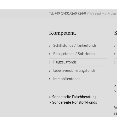
Tel:
+49 (0)431/260 924-0
// Wir sind Mo-Fr von 
Kompetent.
S
Schiffsfonds / Tankerfonds
Energiefonds / Solarfonds
Flugzeugfonds
Lebensversicherungsfonds
Immobilienfonds
>
>
> Sonderseite Falschberatung
> Sonderseite Rohstoff-Fonds
W
s