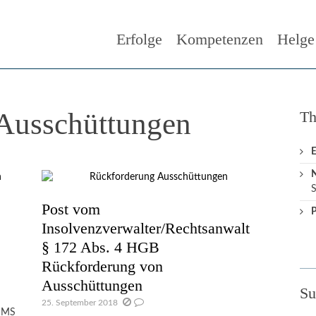
Erfolge
Kompetenzen
Helge
Ausschüttungen
T
E
N
S
Post vom
P
Insolvenzverwalter/Rechtsanwalt
§ 172 Abs. 4 HGB
Rückforderung von
Ausschüttungen
Su
25. September 2018
r MS