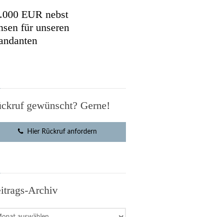
.000 EUR nebst
nsen für unseren
ndanten
ckruf gewünscht? Gerne!
Hier Rückruf anfordern
itrags-Archiv
rags-