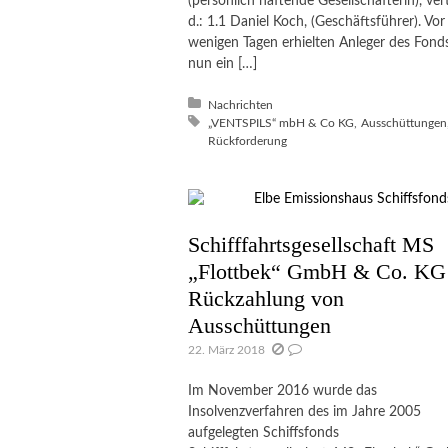
(persönlich haftende Gesellschafterin), vert
d.: 1.1 Daniel Koch, (Geschäftsführer). Vor
wenigen Tagen erhielten Anleger des Fond
nun ein […]
Posted in:
Nachrichten
Tagged with:
„VENTSPILS“ mbH & Co KG
Ausschüttungen
Rückforderung
Schifffahrtsgesellschaft MS
„Flottbek“ GmbH & Co. KG
Rückzahlung von
Ausschüttungen
22. März 2018
Im November 2016 wurde das
Insolvenzverfahren des im Jahre 2005
aufgelegten Schiffsfonds