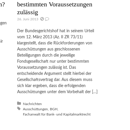
n?
bestimmten Voraussetzungen
zulässig
26. Juni 2013
egen
Der Bundesgerichtshof hat in seinem Urteil
vom 12. März 2013 (Az. II ZR 73/11)
ir
klargestellt, dass die Rückforderungen von
Ausschüttungen aus geschlossenen
Beteiligungen durch die jeweilige
Fondsgesellschaft nur unter bestimmten
Voraussetzungen zulässig ist. Das
entscheidende Argument stellt hierbei der
Gesellschaftsvertrag dar. Aus diesem muss
sich klar ergeben, dass die erfolgenden
Ausschüttungen unter dem Vorbehalt der […]
Posted in:
Nachrichten
Tagged with:
Ausschüttungen
BGH
Fachanwalt für Bank- und Kapitalmarktrecht