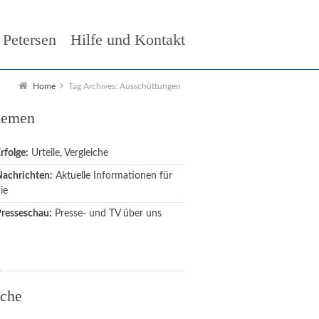
 Petersen
Hilfe und Kontakt
Home
Tag Archives: Ausschüttungen
hemen
rfolge:
Urteile, Vergleiche
achrichten:
Aktuelle Informationen für
ie
resseschau:
Presse- und TV über uns
che