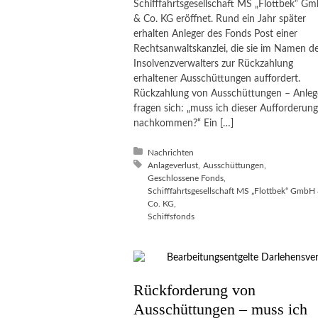
Schifffahrtsgesellschaft MS „Flottbek“ G
& Co. KG eröffnet. Rund ein Jahr später
erhalten Anleger des Fonds Post einer
Rechtsanwaltskanzlei, die sie im Namen d
Insolvenzverwalters zur Rückzahlung
erhaltener Ausschüttungen auffordert.
Rückzahlung von Ausschüttungen – Anleg
fragen sich: „muss ich dieser Aufforderung
nachkommen?“ Ein […]
Posted in:
Nachrichten
Tagged with:
Anlageverlust
Ausschüttungen
Geschlossene Fonds
Schifffahrtsgesellschaft MS „Flottbek“ GmbH
Co. KG
Schiffsfonds
Rückforderung von
Ausschüttungen – muss ich