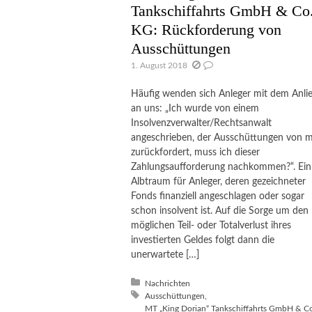
Tankschiffahrts GmbH & Co
KG: Rückforderung von
Ausschüttungen
1. August 2018
Häufig wenden sich Anleger mit dem Anli
an uns: „Ich wurde von einem
Insolvenzverwalter/Rechtsanwalt
angeschrieben, der Ausschüttungen von m
zurückfordert, muss ich dieser
Zahlungsaufforderung nachkommen?“. Ein
Albtraum für Anleger, deren gezeichneter
Fonds finanziell angeschlagen oder sogar
schon insolvent ist. Auf die Sorge um den
möglichen Teil- oder Totalverlust ihres
investierten Geldes folgt dann die
unerwartete […]
Posted in:
Nachrichten
Tagged with:
Ausschüttungen
MT „King Dorian“ Tankschiffahrts GmbH & C