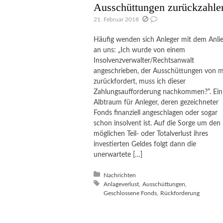
Ausschüttungen zurückzahle
21. Februar 2018
Häufig wenden sich Anleger mit dem Anli
an uns: „Ich wurde von einem
Insolvenzverwalter/Rechtsanwalt
angeschrieben, der Ausschüttungen von m
zurückfordert, muss ich dieser
Zahlungsaufforderung nachkommen?“. Ein
Albtraum für Anleger, deren gezeichneter
Fonds finanziell angeschlagen oder sogar
schon insolvent ist. Auf die Sorge um den
möglichen Teil- oder Totalverlust ihres
investierten Geldes folgt dann die
unerwartete […]
Posted in:
Nachrichten
Tagged with:
Anlageverlust
Ausschüttungen
Geschlossene Fonds
Rückforderung