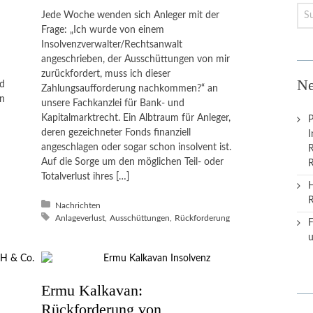
Jede Woche wenden sich Anleger mit der
Frage: „Ich wurde von einem
Insolvenzverwalter/Rechtsanwalt
angeschrieben, der Ausschüttungen von mir
zurückfordert, muss ich dieser
Ne
nd
Zahlungsaufforderung nachkommen?“ an
en
unsere Fachkanzlei für Bank- und
Kapitalmarktrecht. Ein Albtraum für Anleger,
P
deren gezeichneter Fonds finanziell
I
angeschlagen oder sogar schon insolvent ist.
R
Auf die Sorge um den möglichen Teil- oder
R
Totalverlust ihres […]
H
Posted in:
Nachrichten
Tagged with:
Anlageverlust
Ausschüttungen
Rückforderung
F
u
Ermu Kalkavan:
Rückforderung von