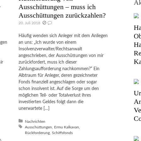
Ak
.
Ausschüttungen – muss ich
Ausschüttungen zurückzahlen?
20. Juli 2018
Ha
Ob
Häufig wenden sich Anleger mit dem Anliegen
egen
an uns: „Ich wurde von einem
Ha
Insolvenzverwalter/Rechtsanwalt
Re
angeschrieben, der Ausschüttungen von mir
Ka
ir
zurückfordert, muss ich dieser
Zahlungsaufforderung nachkommen?“ Ein
Albtraum für Anleger, deren gezeichneter
Fonds finanziell angeschlagen oder sogar
schon insolvent ist. Auf die Sorge um den
Ur
möglichen Teil- oder Totalverlust ihres
An
investierten Geldes folgt dann die
Ve
unerwartete […]
Co
Posted in:
Nachrichten
Tagged with:
Ausschüttungen
Ermu Kalkavan
Rückforderung
Schiffsfonds
o.