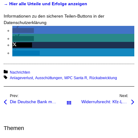
→ Hier alle Urteile und Erfolge anzeigen
Informationen zu den sicheren Teilen-Buttons in der
Datenschutzerklärung
teilen
teilen
twittern
mitteilen
Posted in:
Nachrichten
Tagged with:
Anlageverlust
Ausschüttungen
MPC Santa R
Rückabwicklung
Prev:
Next:
Die Deutsche Bank muss zu alten Wertvorstellungen zurückkehren!
Widerrufsrecht: Kfz-Leasingverträge – Widerruf durch s.g. „Widerrufsjoker“ möglich?
Alle Beiträge
Themen