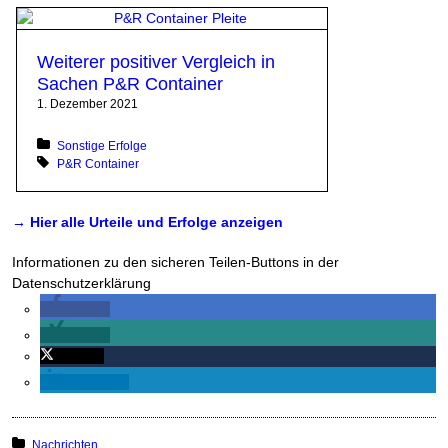
Weiterer positiver Vergleich in
Sachen P&R Container
1. Dezember 2021
Posted in:
Sonstige Erfolge
Tagged with:
P&R Container
→ Hier alle Urteile und Erfolge anzeigen
Informationen zu den sicheren Teilen-Buttons in der
Datenschutzerklärung
teilen
teilen
twittern
mitteilen
Posted in:
Nachrichten