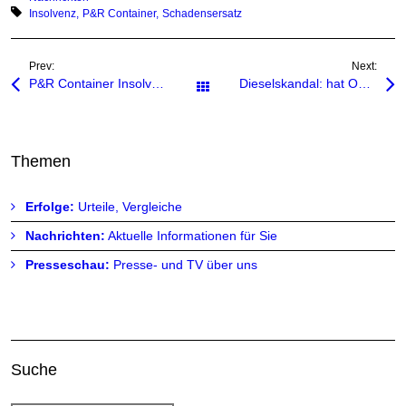
Tagged with:
Insolvenz
P&R Container
Schadensersatz
Prev:
Next:
P&R Container Insolvenz: Droht die Rückforderung von Mietzinszahlungen?
Dieselskandal: hat Opel Dieselfahrzeuge mit Schummelsoftware ausgestattet?
Alle Beiträge
Themen
Erfolge:
Urteile, Vergleiche
Nachrichten:
Aktuelle Informationen für Sie
Presseschau:
Presse- und TV über uns
Suche