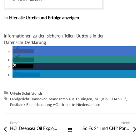
Tagged with:
P&R Container
→ Hier alle Urteile und Erfolge anzeigen
Informationen zu den sicheren Teilen-Buttons in der
Datenschutzerklärung
teilen
teilen
twittern
mitteilen
Posted in:
Urteile Schiffsfonds
Tagged with:
Landgericht Hannover
Mandanten aus Thüringen
MT „KING DANIEL“
Postbank Finanzberatung AG
Urteile in Niedersachsen
Prev:
Next:
HCI Deepsea Oil Explorer GmbH & Co. KG u.a. – Anleger erhält 75% Vergleich von der Hannoverschen Volksbank eG
SolEs 21 und CH2 Portfolio Ship 2 –Urteil gegen die Postbank Finanzberatung AG am Landgericht Hannover
All Works