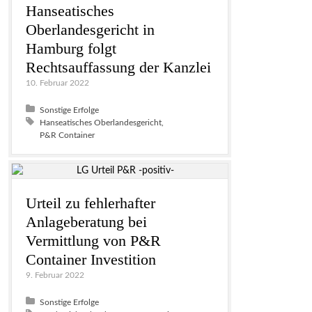
Hanseatisches
Oberlandesgericht in
Hamburg folgt
Rechtsauffassung der Kanzlei
10. Februar 2022
Posted in:
Sonstige Erfolge
Tagged with:
Hanseatisches Oberlandesgericht
P&R Container
Urteil zu fehlerhafter
Anlageberatung bei
Vermittlung von P&R
Container Investition
9. Februar 2022
Posted in:
Sonstige Erfolge