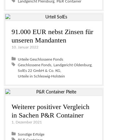
Tagged with:
Landgericht Flensburg
P&R Container
91.000 EUR nebst Zinsen für
unseren Mandanten
10. Januar 2022
Posted in:
Urteile Geschlossene Fonds
Tagged with:
Geschlossene Fonds
Landgericht Oldenburg
SolEs 22 GmbH & Co. KG
Urteile in Schleswig-Holstein
Weiterer positiver Vergleich
in Sachen P&R Container
1. Dezember 2021
Posted in:
Sonstige Erfolge