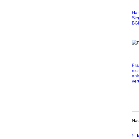
Har
Sie
BG
Fra
nic
anl
veru
Nac
E