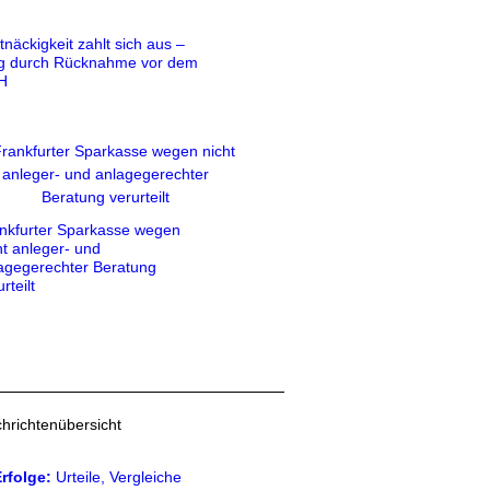
tnäckigkeit zahlt sich aus –
g durch Rücknahme vor dem
H
nkfurter Sparkasse wegen
ht anleger- und
agegerechter Beratung
rteilt
hrichtenübersicht
rfolge:
Urteile, Vergleiche