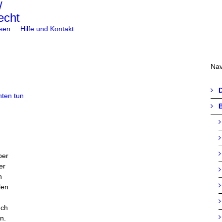
sen
Hilfe und Kontakt
Nav
B
ber
er
n
len
uch
n.