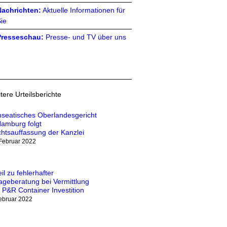
Nachrichten:
Aktuelle Informationen für
ie
Presseschau:
Presse- und TV über uns
tere Urteilsberichte
seatisches Oberlandesgericht
Hamburg folgt
htsauffassung der Kanzlei
 Februar 2022
eil zu fehlerhafter
ageberatung bei Vermittlung
 P&R Container Investition
Februar 2022