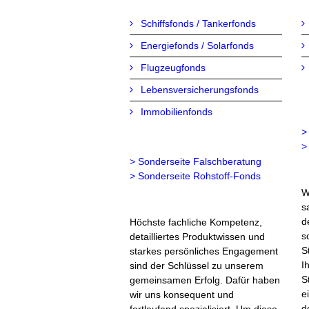
Schiffsfonds / Tankerfonds
Energiefonds / Solarfonds
Flugzeugfonds
Lebensversicherungsfonds
Immobilienfonds
>
>
> Sonderseite Falschberatung
> Sonderseite Rohstoff-Fonds
W
s
d
Höchste fachliche Kompetenz,
s
detailliertes Produktwissen und
S
starkes persönliches Engagement
I
sind der Schlüssel zu unserem
S
gemeinsamen Erfolg. Dafür haben
e
wir uns konsequent und
d
fortlaufend spezialisiert. Um diese