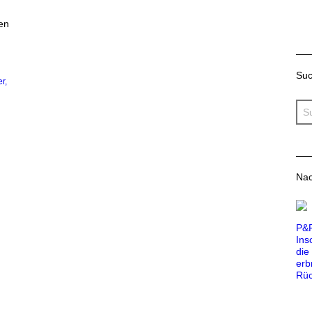
ren
Su
er
Nac
P&R
Ins
die
erb
Rüc