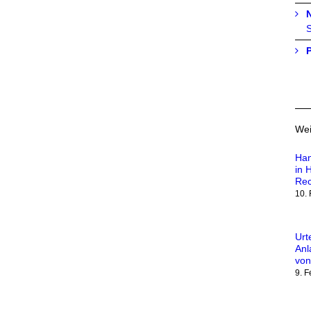
S
Wei
Han
in 
Rec
10.
Urt
Anl
von
9. 