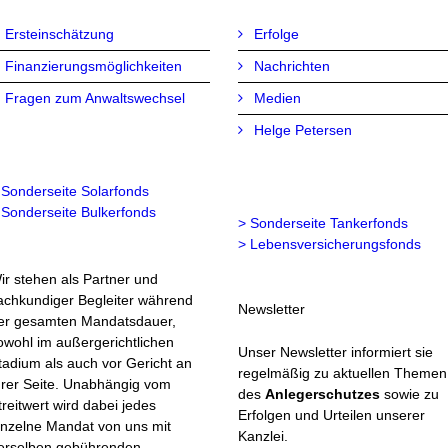
Ersteinschätzung
Erfolge
Finanzierungsmöglichkeiten
Nachrichten
Fragen zum Anwaltswechsel
Medien
Helge Petersen
 Sonderseite Solarfonds
 Sonderseite Bulkerfonds
> Sonderseite Tankerfonds
> Lebensversicherungsfonds
ir stehen als Partner und
achkundiger Begleiter während
Newsletter
er gesamten Mandatsdauer,
owohl im außergerichtlichen
Unser Newsletter informiert sie
tadium als auch vor Gericht an
regelmäßig zu aktuellen Themen
hrer Seite. Unabhängig vom
des
Anlegerschutzes
sowie zu
treitwert wird dabei jedes
Erfolgen und Urteilen unserer
inzelne Mandat von uns mit
Kanzlei.
erselben gebührenden