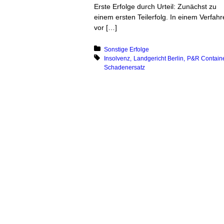
Erste Erfolge durch Urteil: Zunächst zu
einem ersten Teilerfolg. In einem Verfah
vor […]
Posted in:
Sonstige Erfolge
Tagged with:
Insolvenz
Landgericht Berlin
P&R Contain
Schadenersatz