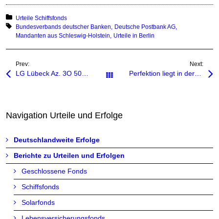
Posted in:
Urteile Schiffsfonds
Tagged with:
Bundesverbands deutscher Banken
Deutsche Postbank AG
Mandanten aus Schleswig-Holstein
Urteile in Berlin
Prev:
Next:
LG Lübeck Az. 3O 506/12 – Urteil vom 27.11.2013
Perfektion liegt in der Summe der exzellenten Details – Positives Urteil des OLG Rostock
All Works
Navigation Urteile und Erfolge
Deutschlandweite Erfolge
Berichte zu Urteilen und Erfolgen
Geschlossene Fonds
Schiffsfonds
Solarfonds
Lebensversicherungsfonds