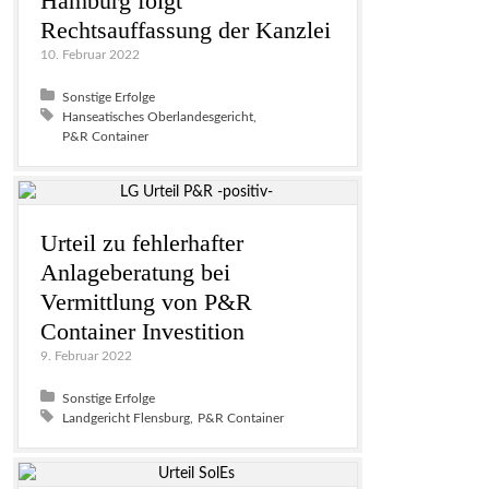
Hamburg folgt
Rechtsauffassung der Kanzlei
10. Februar 2022
Posted in:
Sonstige Erfolge
Tagged with:
Hanseatisches Oberlandesgericht
P&R Container
Urteil zu fehlerhafter
Anlageberatung bei
Vermittlung von P&R
Container Investition
9. Februar 2022
Posted in:
Sonstige Erfolge
Tagged with:
Landgericht Flensburg
P&R Container