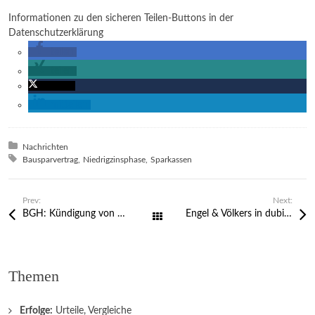
Informationen zu den sicheren Teilen-Buttons in der
Datenschutzerklärung
teilen
teilen
twittern
mitteilen
Posted in:
Nachrichten
Tagged with:
Bausparvertrag
Niedrigzinsphase
Sparkassen
Prev:
Next:
BGH: Kündigung von Prämiensparverträgen erst auf höchster Prämienstufe
Engel & Völkers in dubiose Immobilienunternehmen verstrickt?
Alle Beiträge
Themen
Erfolge:
Urteile, Vergleiche