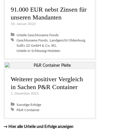
91.000 EUR nebst Zinsen für
unseren Mandanten
10. Januar 2022
Posted in:
Urteile Geschlossene Fonds
Tagged with:
Geschlossene Fonds
Landgericht Oldenburg
SolEs 22 GmbH & Co. KG
Urteile in Schleswig-Holstein
Weiterer positiver Vergleich
in Sachen P&R Container
1. Dezember 2021
Posted in:
Sonstige Erfolge
Tagged with:
P&R Container
→ Hier alle Urteile und Erfolge anzeigen