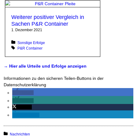
Weiterer positiver Vergleich in
Sachen P&R Container
1. Dezember 2021
Posted in:
Sonstige Erfolge
Tagged with:
P&R Container
→ Hier alle Urteile und Erfolge anzeigen
Informationen zu den sicheren Teilen-Buttons in der
Datenschutzerklärung
teilen
teilen
twittern
mitteilen
Posted in:
Nachrichten