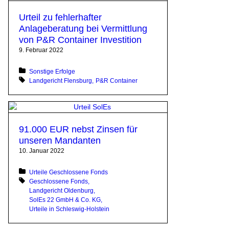
Urteil zu fehlerhafter
Anlageberatung bei Vermittlung
von P&R Container Investition
9. Februar 2022
Posted in:
Sonstige Erfolge
Tagged with:
Landgericht Flensburg
P&R Container
91.000 EUR nebst Zinsen für
unseren Mandanten
10. Januar 2022
Posted in:
Urteile Geschlossene Fonds
Tagged with:
Geschlossene Fonds
Landgericht Oldenburg
SolEs 22 GmbH & Co. KG
Urteile in Schleswig-Holstein