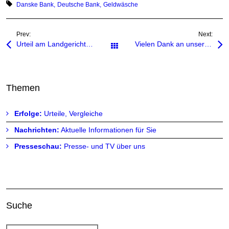
Tagged with:
Danske Bank
Deutsche Bank
Geldwäsche
Prev:
Next:
Urteil am Landgericht Ravensburg: Wirksamer Kreditwiderruf wegen unzulässiger Aufrechnungsklausel in den AGB der Banken
Vielen Dank an unsere Mandanten!
Alle Beiträge
Themen
Erfolge:
Urteile, Vergleiche
Nachrichten:
Aktuelle Informationen für Sie
Presseschau:
Presse- und TV über uns
Suche