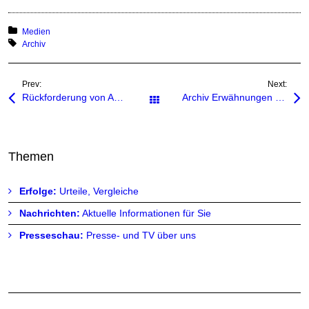
Posted in:
Medien
Tagged with:
Archiv
Prev:
Next:
Rückforderung von Ausschüttungen nur unter bestimmten Voraussetzungen zulässig
Archiv Erwähnungen TV
Alle Beiträge
Themen
Erfolge:
Urteile, Vergleiche
Nachrichten:
Aktuelle Informationen für Sie
Presseschau:
Presse- und TV über uns